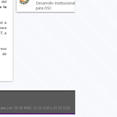
 del
Desarrollo Institucional
a la
para OSC
mó a
para
T, a
rsos
s de
g.mx
| tel: 55 45 9980, 22 23 1120 y 22 23 1125