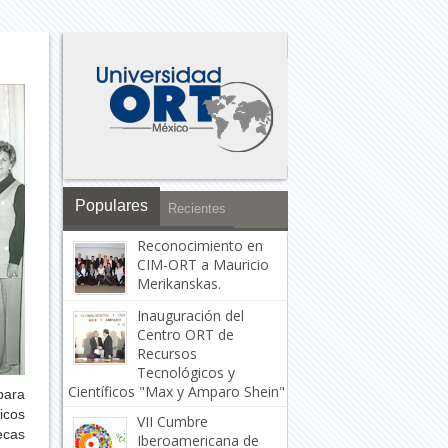
Populares
Recientes
Reconocimiento en
CIM-ORT a Mauricio
Merikanskas.
Inauguración del
Centro ORT de
Recursos
Tecnológicos y
Científicos "Max y Amparo Shein"
para
icos
VII Cumbre
becas
Iberoamericana de