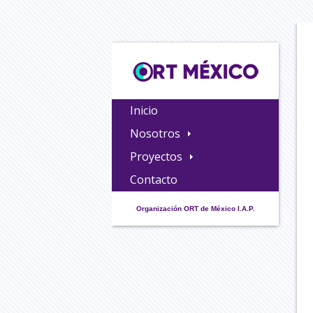
Inicio
Nosotros
Historia
Proyectos
Videomemoria
Universidad
Contacto
CIDI
Innovación Educativa
Organización ORT de México I.A.P.