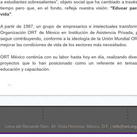
a estudiantes sobresalientes”, objeto social que ha cambiado a través
tiempo pero que, en el fondo, refleja nuestra visión:
“Educar par
vida”
.
A partir de 1987, un grupo de empresarios e intelectuales transfor
Organización ORT de México en Institución de Asistencia Privada, 
seguir contribuyendo, conforme a la ideología de la Unión Mundial OR
mejorar las condiciones de vida de los sectores más necesitados.
ORT México continúa con su labor hasta hoy en día, realizando dive
proyectos que lo han posicionado como un referente en tema
educación y capacitación.
Loma del Recuerdo Núm. 44, Vista Hermosa, México, D.F. |
info@ort.or